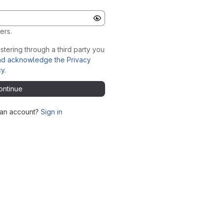
ers.
stering through a third party you
nd acknowledge the Privacy
cy
.
ontinue
 an account?
Sign in