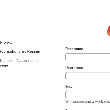
 Projekt
First name
 Hochschullehre Hessen
 dabei einen Accountnamen
name
.
Username
Email
We recommend a work emai